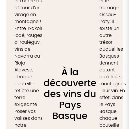
et même au
et le
détour d’un
fromage
virage en
Ossau-
montagne !
Iraty, il
Entre Txakoli
existe un
iodé, rouges
autre
d’Irouléguy,
trésor
vins de
auquel les
Navarra ou
Basques
Rioja
tiennent
Alavesa,
À la
autant
chaque
qu’à leurs
découverte
bouteille
montagnes
reflète une
:
leur vin
. En
des vins du
terre
effet, dans
Pays
exigeante.
le Pays
Poser vos
Basque,
Basque
valises dans
chaque
notre
bouteille