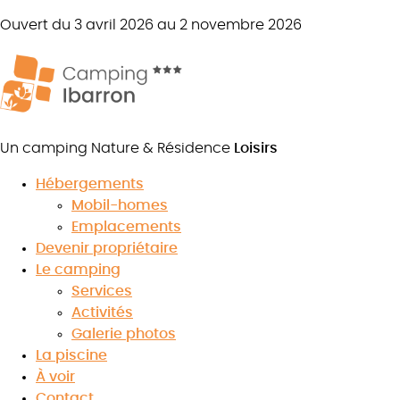
Ouvert du 3 avril 2026 au 2 novembre 2026
Un camping Nature & Résidence
Loisirs
Hébergements
Mobil-homes
Emplacements
Devenir propriétaire
Le camping
Services
Activités
Galerie photos
Votre marché du
La piscine
À voir
Pays Basque : ag
Contact