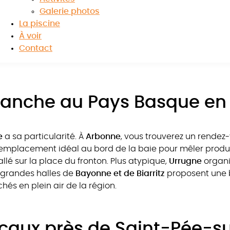
que
a une saveur particulière : celui des produits fermiers
Galerie photos
g à Saint-Pée-sur-Nivelle
, c’est le moment rêvé pour p
La piscine
 vos paniers de fromage Ossau-Iraty, jambon de Kintoa, p
À voir
n idéale de s’immerger dans la
culture basque
tout en r
Contact
anche au Pays Basque en
e
a sa particularité. À
Arbonne
, vous trouverez un rende
n emplacement idéal au bord de la baie pour mêler produ
llé sur la place du fronton. Plus atypique,
Urrugne
organi
es grandes halles de
Bayonne et de Biarritz
proposent une be
és en plein air de la région.
aux près de Saint-Pée-su