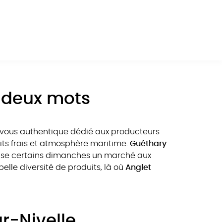
, des étals colorés et des rencontres
rendre l’air dans les
marchés alentours
,
iment d’Espelette ou vin d’Irouléguy. Ces
epartant avec des
fromages
,
charcuteries
 deux mots
z-vous authentique dédié aux producteurs
its frais et atmosphère maritime.
Guéthary
se certains dimanches un marché aux
lle diversité de produits, là où
Anglet
r-Nivelle