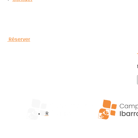
promenade gour
Saint-Pée-sur-Ni
Réserver
FR
Camping Pays Basque
»
Blog
»
Marché