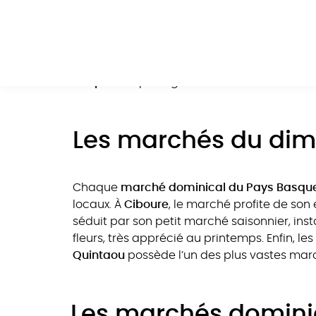
Jour de marché, le dimanche au Pays Bas
chaleureuses. Depuis votre agréable
campin
découvrir des spécialités locales et remplir
marchés du dimanche
sont donc l’occasio
ou
épices
à partager à la maison.
Les marchés du dim
Chaque
marché dominical du Pays Basqu
locaux. À
Ciboure
, le marché profite de so
séduit par son petit marché saisonnier, insta
fleurs, très apprécié au printemps. Enfin, l
Quintaou
possède l’un des plus vastes march
Les marchés dominic