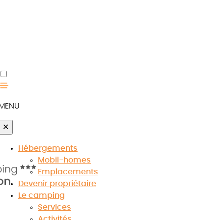
mande depuis
velle
MENU
✕
Hébergements
Mobil-homes
Emplacements
Devenir propriétaire
Le camping
Services
s du dimanche au Pays basque
Activités