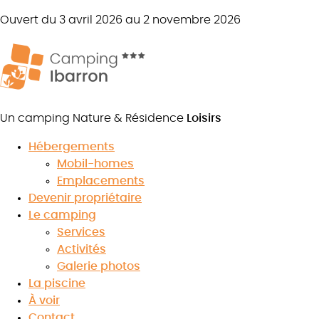
Ouvert du 3 avril 2026 au 2 novembre 2026
Un camping Nature & Résidence
Loisirs
Hébergements
Mobil-homes
Tourisme
Emplacements
Devenir propriétaire
Le camping
Services
Activités
8.9
Galerie photos
/10
★
★
★
★
★
★
★
★
★
★
La piscine
Voir les avis
À voir
Contact