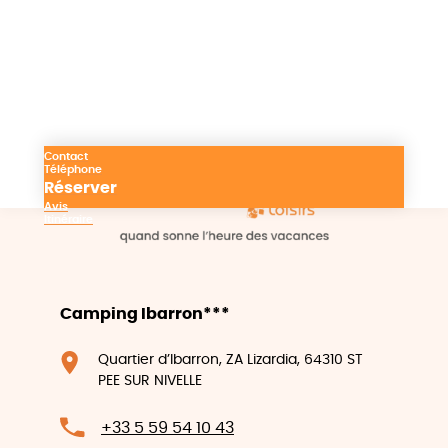
Monter la Rhune lors de votre séjour au
Pays basque
Contact
Téléphone
Réserver
Avis
Itinéraire
Camping Ibarron***
Quartier d’Ibarron, ZA Lizardia, 64310 ST
PEE SUR NIVELLE
+33 5 59 54 10 43