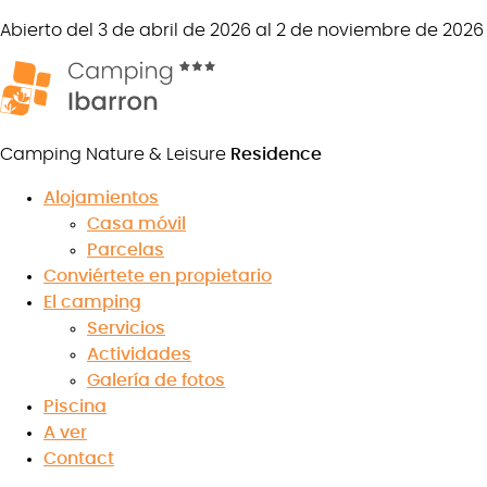
Abierto del 3 de abril de 2026 al 2 de noviembre de 2026
Camping Nature & Leisure
Residence
Alojamientos
Casa móvil
Reserva tu alquiler de mobil-
Parcelas
Conviértete en propietario
home en el País Vasco
El camping
Servicios
Actividades
Galería de fotos
Piscina
8.9
/10
A ver
★
★
★
★
★
★
★
★
★
★
Contact