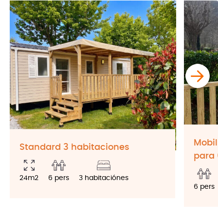
Mobil
Standard 3 habitaciones
para 
24m2
6 pers
3 habitaciónes
6 pers