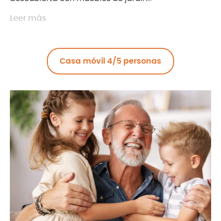
Leer más
Esta modalidad de alquiler de mobil-homes en el
País Vasco también se ubica cerca de las zonas de
Casa móvil 4/5 personas
juego y de la piscina para facilitar su acceso a las
actividades de ocio presentes en este camping
que, cada año, se convierte en el lugar de
encuentro de las familias. Para más información,
descubra las fichas dedicadas a los mobil-homes
de 2 habitaciones para 4 a 5 personas en nuestro
camping. Nuestro camping está situado en el País
Vasco, a 10 km de las playas del océano y
aproximadamente a 5 km del lago Saint-Pée-sur-
Nivelle, es ideal para disfrutar de los placeres del
agua, como desee. Durante su estancia, disfrute
también de la piscina del camping. Y si eres
aficionado al camping tradicional, debes saber