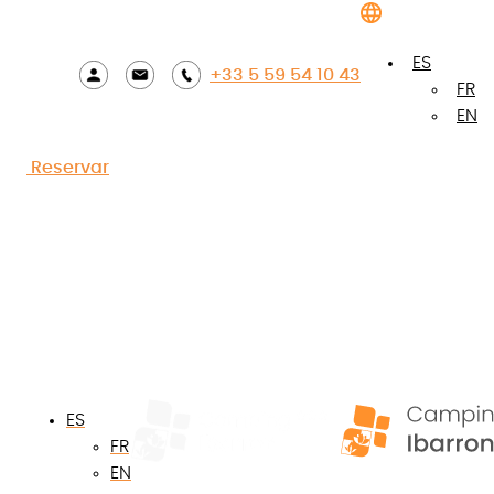
Camping Pays Basque
»
Alquiler de casas
móviles País Vasco
ES
+33 5 59 54 10 43
FR
EN
¿Está buscando un alquiler para su estancia en el
suroeste de Francia, cerca del océano? Opte por la
Reservar
comodidad eligiendo un alquiler de mobil-home
en el País Vasco, en uno de los campings más
bellos de los Pirineos Atlánticos: el camping
Ibarron. Nuestro establecimiento le acoge en
familia o en pareja entre las localidades de San
Juan de Luz, Urrugna y Espelette, cerca de Biarritz y
Bidart y los Pirineos. Una ubicación ideal entre el
País Vasco interior y sus montañas, y la costa.
Situado en Saint-Pée-sur-Nivelle, el
camping de 3
ES
estrellas en el País Vasco
Ibarron estará
FR
encantado de acogerle en una de sus casas
EN